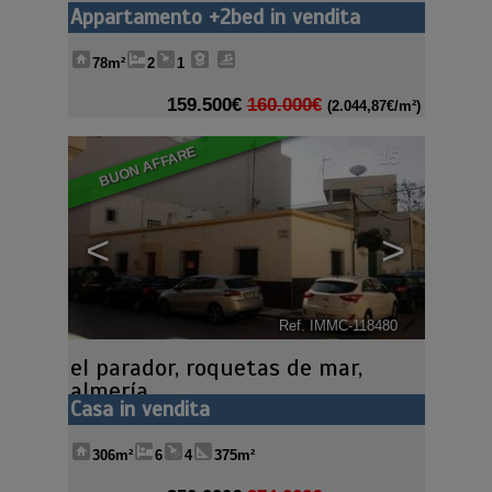
Appartamento +2bed in vendita
78m²
2
1
159.500€
160.000€
(2.044,87€/m²)
BUON AFFARE
15
<
>
Ref. IMMC-118480
🔗
el parador
,
roquetas de mar
,
almería
Casa in vendita
306m²
6
4
375m²