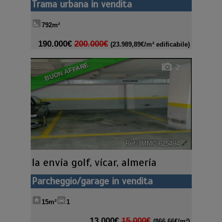
Trama urbana in vendita
792m²
190.000€
200.000€
(23.989,89€/m² edificabile)
BUON AFFARE
2
Ref. IMMC-625494
🔗
la envía golf
,
vícar
,
almería
Parcheggio/garage in vendita
15m²
1
13.000€
15.000€
(866,66€/m²)