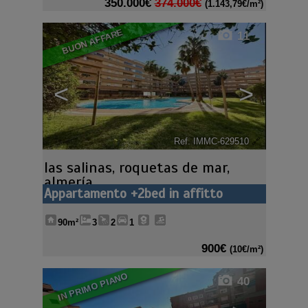
350.000€
374.000€
(1.143,79€/m²)
BUON AFFARE
11
<
>
Ref. IMMC-629510
🔗
las salinas
,
roquetas de mar
,
almería
Appartamento +2bed in affitto
90m²
3
2
1
900€
(10€/m²)
IN PRIMO PIANO
40