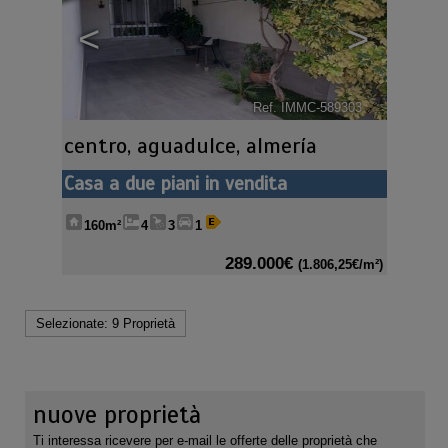
<
>
Ref. IMMC-589303
🔗
centro
,
aguadulce
,
almería
Casa a due piani in vendita
160m²
4
3
1
289.000€
(1.806,25€/m²)
Selezionate:
9 Proprietà
nuove proprietà
Ti interessa ricevere per e-mail le offerte delle proprietà che