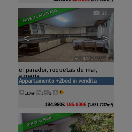
APPENA ARRIVATO
31
<
>
Ref. IMMC-608959
🔗
el parador
,
roquetas de mar
,
almería
Appartamento +2bed in vendita
110m²
3
2
184.990€
185.000€
(1.681,72€/m²)
BUON AFFARE
15