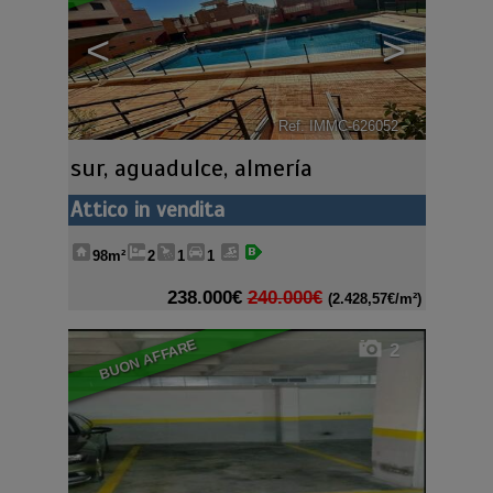
<
>
Ref. IMMC-626052
🔗
sur
,
aguadulce
,
almería
Attico in vendita
98m²
2
1
1
238.000€
240.000€
(2.428,57€/m²)
BUON AFFARE
2