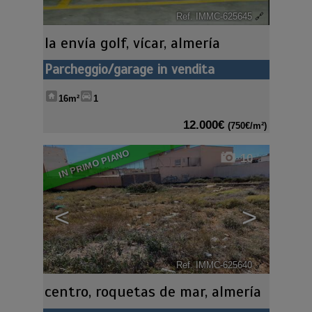
Ref. IMMC-625645
🔗
la envía golf
,
vícar
,
almería
Parcheggio/garage in vendita
16m²
1
12.000€
(750€/m²)
IN PRIMO PIANO
10
<
>
Ref. IMMC-625640
🔗
centro
,
roquetas de mar
,
almería