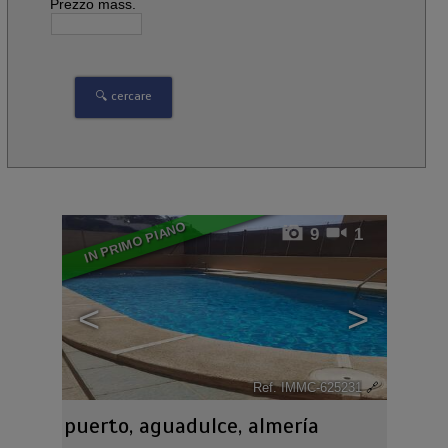
Prezzo mass.
IN PRIMO PIANO
9
1
<
>
Ref. IMMC-625231
🔗
puerto
,
aguadulce
,
almería