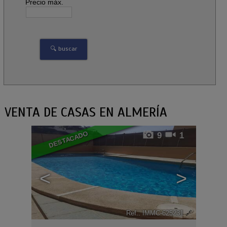
Precio máx.
VENTA DE CASAS EN ALMERÍA
DESTACADO
9
1
<
>
Ref.. IMMC-625231
🔗