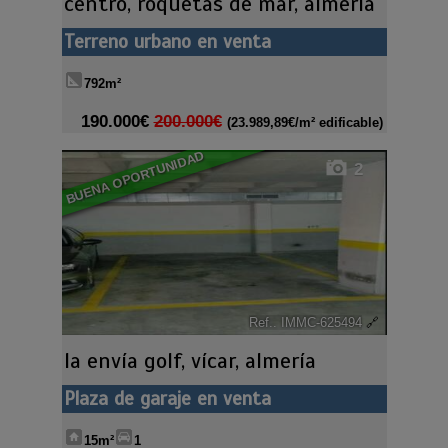
centro
,
roquetas de mar
,
almería
Terreno urbano en venta
792m²
190.000€
200.000€
(23.989,89€/m² edificable)
BUENA OPORTUNIDAD
2
Ref.. IMMC-625494
🔗
la envía golf
,
vícar
,
almería
Plaza de garaje en venta
15m²
1