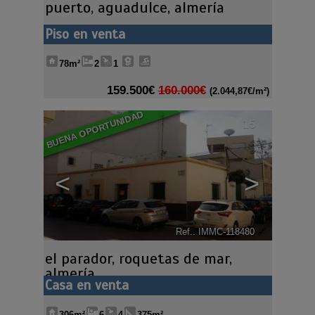
puerto
,
aguadulce
,
almería
Piso en venta
78m²
2
1
159.500€
160.000€
(2.044,87€/m²)
BUENA OPORTUNIDAD
15
<
>
Ref.. IMMC-118480
🔗
el parador
,
roquetas de mar
,
almería
Casa en venta
306m²
6
4
375m²