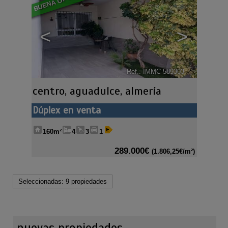
<
>
Ref.. IMMC-589303
🔗
centro
,
aguadulce
,
almería
Dúplex en venta
160m²
4
3
1
289.000€
(1.806,25€/m²)
Seleccionadas:
9 propiedades