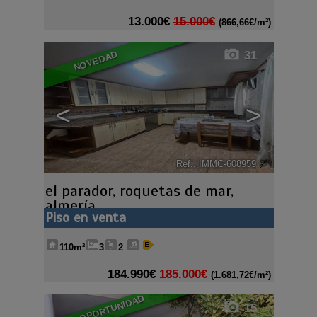
13.000€
15.000€
(866,66€/m²)
31
NOVEDAD
<
>
Ref.. IMMC-608959
🔗
el parador
,
roquetas de mar
,
almería
Piso en venta
110m²
3
2
184.990€
185.000€
(1.681,72€/m²)
BUENA OPORTUNIDAD
15