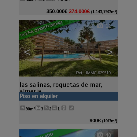
350.000€
374.000€
(1.143,79€/m²)
BUENA OPORTUNIDAD
11
<
>
Ref.. IMMC-629510
🔗
las salinas
,
roquetas de mar
,
almería
Piso en alquiler
90m²
3
2
1
900€
(10€/m²)
40