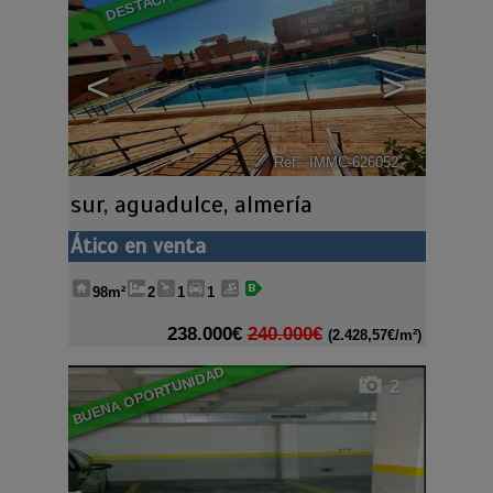
DESTACADO
<
>
Ref.. IMMC-626052
🔗
sur
,
aguadulce
,
almería
Ático en venta
98m²
2
1
1
238.000€
240.000€
(2.428,57€/m²)
BUENA OPORTUNIDAD
2