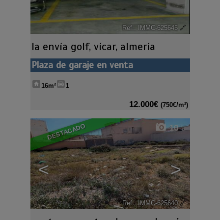
Ref.. IMMC-625645
🔗
la envía golf
,
vícar
,
almería
Plaza de garaje en venta
16m²
1
12.000€
(750€/m²)
DESTACADO
10
<
>
Ref.. IMMC-625640
🔗